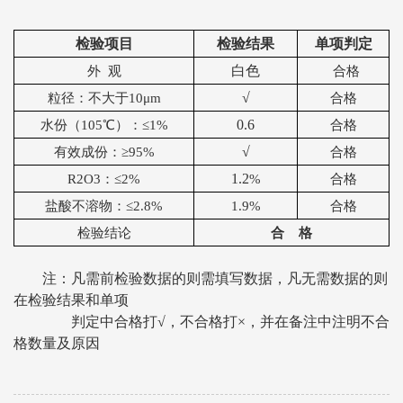
检验项目
检验结果
单项判定
白色
外
观
合格
√
粒径：不大于10μm
合格
0.6
水份（105℃）：≤1%
合格
√
有效成份：≥95%
合格
1.2
R2O3
：≤2%
%
合格
盐酸不溶物：≤2.8%
1.9%
合格
检验结论
合
格
注：凡需前检验数据的则需填写数据，凡无需数据的则
在检验结果和单项
判定中合格打√，不合格打×，并在备注中注明不合
格数量及原因