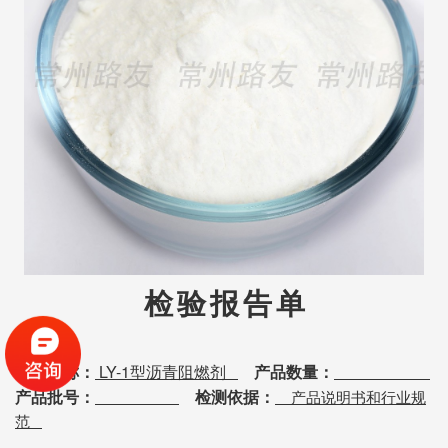
检
验
报
告
单
LY-1
产品名称：
型沥青阻燃剂
产品数量：
产品批号：
检测依据：
产品说明书和行业规
范