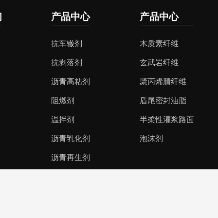
们
产品中心
产品中心
抗车辙剂
木质素纤维
抗剥落剂
玄武岩纤维
沥青高粘剂
聚丙烯腈纤维
阻燃剂
盾尾密封油脂
温拌剂
半柔性灌浆路面
沥青乳化剂
泡沫剂
沥青再生剂
网站地图
备案号：苏ICP备18017390号-3
CopyRight © 2018 常州路友交通设施 All Rights Reserved.