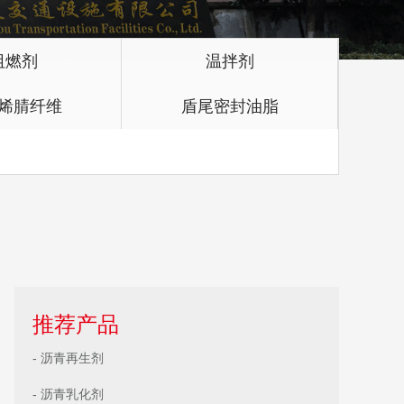
阻燃剂
温拌剂
烯腈纤维
盾尾密封油脂
推荐产品
- 沥青再生剂
- 沥青乳化剂