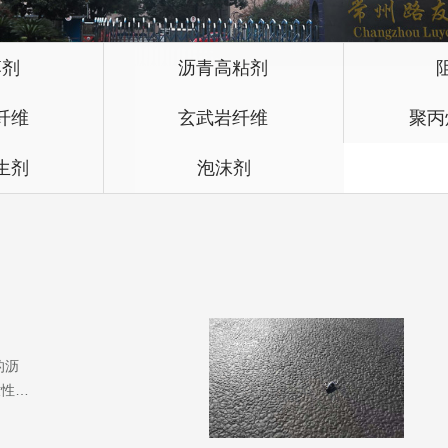
落剂
沥青高粘剂
纤维
玄武岩纤维
聚丙
生剂
泡沫剂
的沥
辙性、
特点的