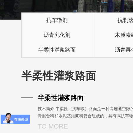
抗车辙剂
抗剥
沥青乳化剂
木质素
半柔性灌浆路面
沥青再
半柔性灌浆路面
半柔性灌浆路面
技术简介 半柔性（抗车辙）路面是一种高连通空隙
青混合料和水泥基灌浆料复合组成的，具有高抗车
高耐磨性、高抗剪切、高水稳定性、行车舒适性等
TO MORE
新型路面。浇灌式半柔性路面(Semi-flexib···...