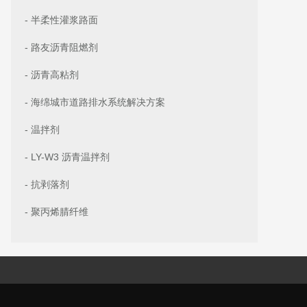
- 半柔性灌浆路面
- 路友沥青阻燃剂
- 沥青高粘剂
- 海绵城市道路排水系统解决方案
- 温拌剂
- LY-W3 沥青温拌剂
- 抗剥落剂
- 聚丙烯腈纤维