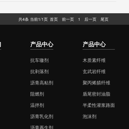
共4条 当前1/1页
首页
前一页
1
后一页
尾页
们
产品中心
产品中心
抗车辙剂
木质素纤维
抗剥落剂
玄武岩纤维
沥青高粘剂
聚丙烯腈纤维
阻燃剂
盾尾密封油脂
温拌剂
半柔性灌浆路面
沥青乳化剂
泡沫剂
沥青再生剂