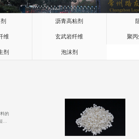
落剂
沥青高粘剂
纤维
玄武岩纤维
聚丙
生剂
泡沫剂
合料的
短纤
度，
...