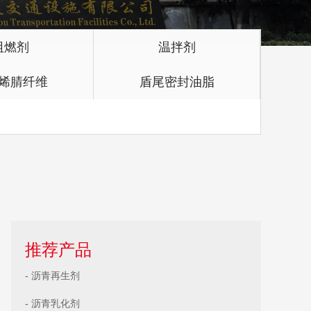
阻燃剂
温拌剂
烯腈纤维
盾尾密封油脂
推荐产品
- 沥青再生剂
- 沥青乳化剂