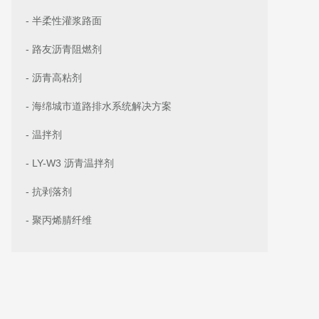
- 半柔性灌浆路面
- 路友沥青阻燃剂
- 沥青高粘剂
- 海绵城市道路排水系统解决方案
- 温拌剂
- LY-W3 沥青温拌剂
- 抗剥落剂
- 聚丙烯腈纤维