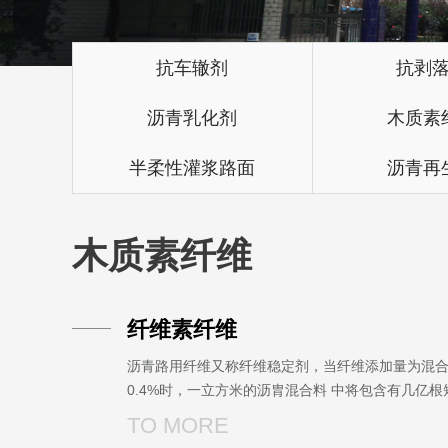
抗车辙剂
抗剥
沥青乳化剂
木质素
半柔性灌浆路面
沥青再
木质素纤维
纤维素纤维
沥青路用纤维又称纤维稳定剂，当纤维添加量为混
0.4%时，一立方米的沥胄混合料 中将包含有几亿根
维，它可提高沥青混凝土 的抗拉、抗剪、抗冲击强
TO MORE
大大改善沥青路面性能质置，使沥裔混凝土具有离温···