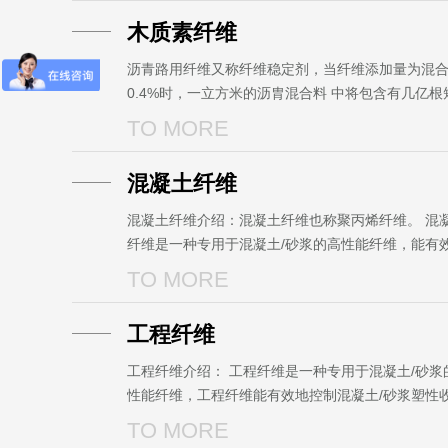
木质素纤维
沥青路用纤维又称纤维稳定剂，当纤维添加量为混
0.4%时，一立方米的沥胄混合料 中将包含有几亿根
维，它可提高沥青混凝土 的抗拉、抗剪、抗冲击强
TO MORE
大大改善沥青路面性能质置，使沥裔混凝土具有离温···
混凝土纤维
混凝土纤维介绍：混凝土纤维也称聚丙烯纤维。 混
纤维是一种专用于混凝土/砂浆的高性能纤维，能有
控制混凝土/砂浆塑性收缩、干缩、温度变化等因素
TO MORE
的微裂纹，防止及抑制混凝土原生裂缝的形成和发
···...
工程纤维
工程纤维介绍： 工程纤维是一种专用于混凝土/砂浆
性能纤维，工程纤维能有效地控制混凝土/砂浆塑性
缩、干缩、温度变化等因素引起的微裂纹，防止及
TO MORE
凝土原生裂缝的形成和发展，工程纤维大大改善混凝