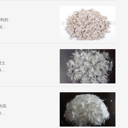
合料的
短纤
度，
...
凝土
效地
引起
展，大
的高
收
抑制混
土/