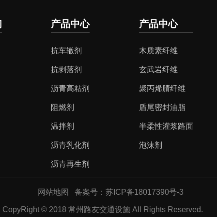
们
产品中心
产品中心
抗车辙剂
木质素纤维
抗剥落剂
玄武岩纤维
沥青高粘剂
聚丙烯腈纤维
阻燃剂
盾尾密封油脂
温拌剂
半柔性灌浆路面
沥青乳化剂
泡沫剂
沥青再生剂
网站地图
备案号：苏ICP备18017390号-3
CopyRight © 2018 常州路友交通设施 All Rights Reserved.