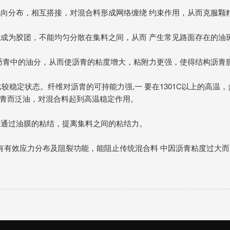
乱向分布，相互搭接，对混合料形成网络缠绕 约束作用，从而克服颗
能成为胶团，不能均匀分散在集料之间，从而 产生常见路面存在的油
附沥青中的油分，从而使沥青的粘度增大，粘附力更强，使得结构沥青
较稳定状态。纤维对沥胄的可持能力强,一 要在1301C以上的高温
青而泛油，对混合料起到高温稳定作用。
，通过油膜的粘结，提离集料之间的粘结力。
有有效应力分布及阻裂功能，能阻止传统混合料 中因沥青粘度过大