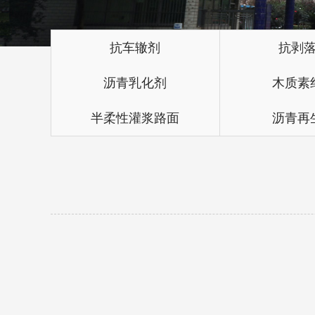
抗车辙剂
抗剥
沥青乳化剂
木质素
半柔性灌浆路面
沥青再