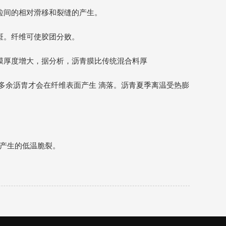
粒间的相对滑移和裂缝的产生。
斑。纤维可使胶团分败。
膜厚度增大，据分析，沥青膜比传统混合料厚
，多余沥胄才会在纤维表面产生 滴落。沥青夏季离温受热膨
而产生的低温脆裂。