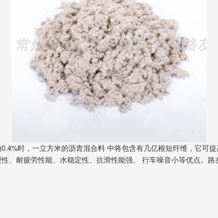
.4%时，一立方米的沥胄混合料 中将包含有几亿根短纤维，它可
裂性、耐疲劳性能、水稳定性、抗滑性能强、 行车噪音小等优点。路