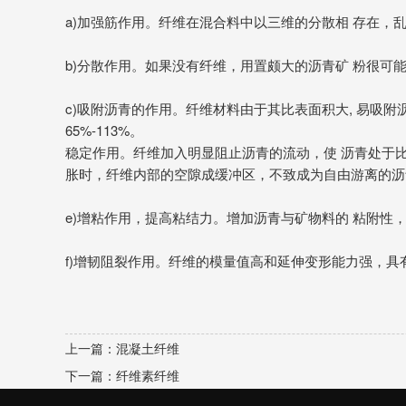
a)
加强筋作用。纤维在混合料中以三维的分散相 存在，
b)
分散作用。如果没有纤维，用置颇大的沥青矿 粉很可
c)
吸附沥青的作用。纤维材料由于其比表面积大, 易吸
65%-113%。
稳定作用。纤维加入明显阻止沥青的流动，使 沥青处于比
胀时，纤维内部的空隙成缓冲区，不致成为自由游离的沥
e)
增粘作用，提高粘结力。增加沥青与矿物料的 粘附性
f)
增韧阻裂作用。纤维的模量值高和延伸变形能力强，具
上一篇：
混凝土纤维
下一篇：
纤维素纤维