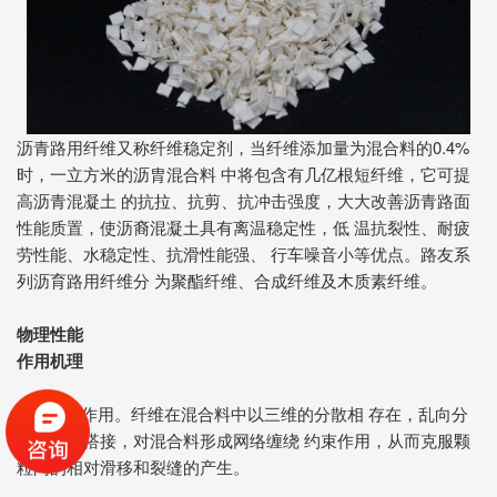
沥青路用纤维又称纤维稳定剂，当纤维添加量为混合料的0.4%
时，一立方米的沥胄混合料 中将包含有几亿根短纤维，它可提
高沥青混凝土 的抗拉、抗剪、抗冲击强度，大大改善沥青路面
性能质置，使沥裔混凝土具有离温稳定性，低 温抗裂性、耐疲
劳性能、水稳定性、抗滑性能强、 行车噪音小等优点。路友系
列沥育路用纤维分 为聚酯纤维、合成纤维及木质素纤维。
物理性能
作用机理
a)
加强筋作用。纤维在混合料中以三维的分散相 存在，乱向分
布，相互搭接，对混合料形成网络缠绕 约束作用，从而克服颗
粒间的相对滑移和裂缝的产生。