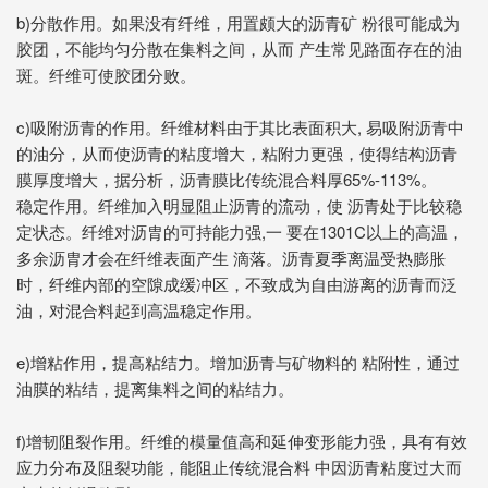
b)
分散作用。如果没有纤维，用置颇大的沥青矿 粉很可能成为
胶团，不能均匀分散在集料之间，从而 产生常见路面存在的油
斑。纤维可使胶团分败。
c)
吸附沥青的作用。纤维材料由于其比表面积大, 易吸附沥青中
的油分，从而使沥青的粘度增大，粘附力更强，使得结构沥青
膜厚度增大，据分析，沥青膜比传统混合料厚65%-113%。
稳定作用。纤维加入明显阻止沥青的流动，使 沥青处于比较稳
定状态。纤维对沥胄的可持能力强,一 要在1301C以上的高温，
多余沥胄才会在纤维表面产生 滴落。沥青夏季离温受热膨胀
时，纤维内部的空隙成缓冲区，不致成为自由游离的沥青而泛
油，对混合料起到高温稳定作用。
e)
增粘作用，提高粘结力。增加沥青与矿物料的 粘附性，通过
油膜的粘结，提离集料之间的粘结力。
f)
增韧阻裂作用。纤维的模量值高和延伸变形能力强，具有有效
应力分布及阻裂功能，能阻止传统混合料 中因沥青粘度过大而